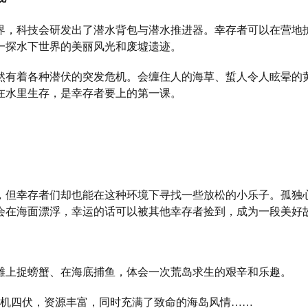
科技会研发出了潜水背包与潜水推进器。幸存者可以在营地
一探水下世界的美丽风光和废墟遗迹。
着各种潜伏的突发危机。会缠住人的海草、蜇人令人眩晕的
在水里生存，是幸存者要上的第一课。
幸存者们却也能在这种环境下寻找一些放松的小乐子。孤独
会在海面漂浮，幸运的话可以被其他幸存者捡到，成为一段美好
上捉螃蟹、在海底捕鱼，体会一次荒岛求生的艰辛和乐趣。
机四伏，资源丰富，同时充满了致命的海岛风情……