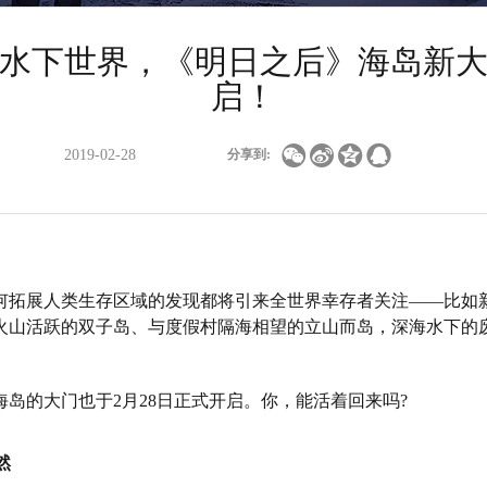
水下世界，《明日之后》海岛新
启！




2019-02-28
分享到:
展人类生存区域的发现都将引来全世界幸存者关注——比如
火山活跃的双子岛、与度假村隔海相望的立山而岛，深海水下的
的大门也于2月28日正式开启。你，能活着回来吗?
然