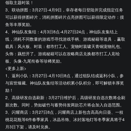
领取主题时装！
3、联动拼图：3月27日-4月9日，幸存者每日登陆并完成指定任务
可以获得拼图碎片，消耗拼图碎片点亮拼图可以获得限定动作：摸
鱼等丰厚奖励。
4、神仙队友集结：4月3日8点-4月27日24点，神仙队友集结上
线，消耗不同数量的游戏币寻找游戏手柄、游戏秘籍等道具 ，赢取
载具：风火板、时装：都市打工人、宠物时装啸天青铜宠物礼包、
头饰：藕想开了。游戏秘籍可以在攻略商店兑换都市打工人彩绘
板、头像-九尾衔春等珍稀奖励。
<更多上新>
1、返利小队：3月27日-4月10日8点，通过组队结成返利小队，参
与宸世臻藏、神仙队友集结等活动积累小队积分，即可解锁丰厚奖
励！
2、高级研发自选刷新：3月27日维护后，高级研发自选次数将会刷
新次数。同时，势如破竹与蓄势待发两款芯片将会加入自选范围。
3、闪耀商店：3月27日8点，闪耀商店上新包含高高向日葵、一枝
桃花花瓶等6件春季家具，冰晶吊饰、冰封落地灯等冬季家具将于4
月3日下架，请及时兑换。