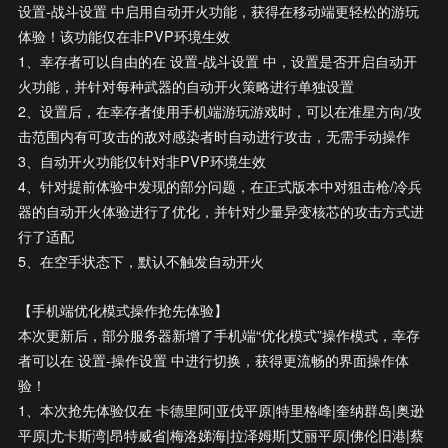
设置-战斗设置 中启用自动开火功能，获得在移动端更轻松的游玩
体验！该功能仅在非PVP环境生效
1、幸存者可以自由的在 设置-战斗设置 中，设置是否开启自动开
火功能，并针对每种武器的自动开火策略进行单独设置
2、设置后，在幸存者使用手机端游玩游戏时，可以在准星方向/攻
击范围内有可攻击的敌对感染者时自动进行攻击，无需手动操作
3、自动开火功能仅针对非PVP环境生效
4、针对提前体验中发现的部分问题，在正式版本中对狙击枪/冷兵
器的自动开火体验进行了优化，并针对少量异变核芯的攻击方式进
行了适配
5、在空手状态下，默认不触发自动开火
【手机端优化模式操作抢先体验】
本次更新后，部分服务器新增了手机端“优化模式”操作模式，幸存
者可以在 设置-操作设置 中进行切换，获得更流畅的界面操作体
验！
1、本次抢先体验仅在 卡德里阿|亚伐平原|特里格峰|奎纳群岛|奥逊
平原|尤卡斯湾|昂特威省|梅洛娣海|拉泽姆斯|艾丽平原|佛伦旧港|蔡