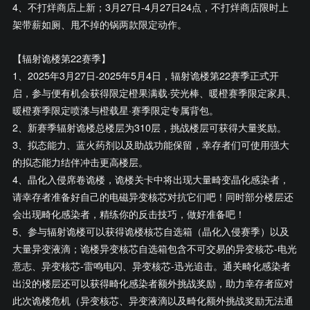
4、不打烊商店上新；3月27日-4月27日24点，不打烊商店限时上
架带薪如厕、甩不掉的锅两款限定动作。
【辐射诡楼第22赛季】
1、2025年3月27日-2025年5月4日，辐射诡楼第22赛季正式开
启，参与便有机会获得限定橙果满载·荧光棒、暖橙赛季限定家具、
暖橙赛季限定喷漆与橙载星·赛季限定专属背包。
2、新赛季辐射诡楼总楼层为310层，挑战楼层可获得大量奖励。
3、拟态能力、蓝火药剂以及助战功能保留，幸存者们可使用强大
的拟态能力结伴冲击更高楼层。
4、晶化入侵席卷诡楼，诡楼关卡中将出现大量畸变晶化感染者，
请幸存者准备好自己的电磁异变核芯对抗它们吧！同时部分楼层还
会出现畸化感染者，精练你的反击技巧，做好准备吧！
5、参与辐射诡楼可以获得诡楼核芯自选箱（晶化入侵赛季）以及
大量异变液滴；诡楼异变核芯自选箱包含不可交易的异变核芯-电光
意志、异变核芯-雷鸣电闪、异变核芯-迅光追击。通关畸化感染者
出没的楼层还可以获得畸化感染者额外挑战奖励，助力幸存者应对
此次诡楼危机（异变核芯、异变液滴以及畸化额外挑战奖励无法通