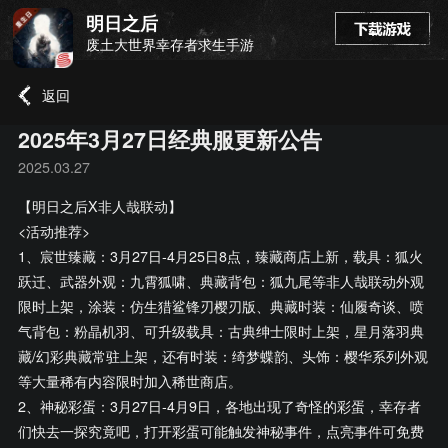
明日之后
废土大世界幸存者求生手游
返回
2025年3月27日经典服更新公告
2025.03.27
【明日之后X非人哉联动】
<活动推荐>
1、宸世臻藏：3月27日-4月25日8点，臻藏商店上新，载具：狐火
跃迁、武器外观：九霄狐啸、典藏背包：狐九尾等非人哉联动外观
限时上架，涂装：仿生猎鲨锋刃樱刃版、典藏时装：仙履奇谈、喷
气背包：粉晶机羽、可升级载具：古典绅士限时上架，星月落羽典
藏/幻彩典藏常驻上架，还有时装：绮梦蝶韵、头饰：樱华系列外观
等大量稀有内容限时加入稀世商店。
2、神秘彩蛋：3月27日-4月9日，各地出现了奇怪的彩蛋，幸存者
们快去一探究竟吧，打开彩蛋可能触发神秘事件，点亮事件可免费