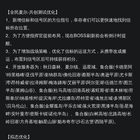
【全民夏尔-共创测试优化】
1、新增信标和信号区的方位指引，幸存者们可以更快速地找到信
标所在位置。
2、为了方便指挥官提前布局，现在BOSS刷新前会有倒计时提
醒。
3、为了增加战场策略，优化了信标的运送方式，从携带改成搬
运，布置到信号区后可持续获得积分。
4、开放服务器为：秋日森林、夏尔镇、远星城、集合服(卡德里阿
\特里格峰\亚伐平原\奎纳群岛\佛伦旧港\蔡斯半岛\奥逊平原\尤卡斯
湾\昂特威省\拉泽姆斯\梅洛娣海\艾丽平原\阿尔亚湖\伍德兰市\图兰
半岛\莱姆山谷)、集合服(杜马高地\旧港高校\索旺斯省\青木林地\劳
斯泰尔\纳基维州\提滨海岸\尤拉娜岛\昂特雷省\魂煞古城\多博那区
\贝马伦山)、集合服(金耀孤岛\平乐古城\落火荒漠\黑漆半岛\坠星海
畔\安叶曼市\密斯卡镇\诺伦半岛）、集合服(白树高地\北路高地\长
岭旧港\方舟基地\触星山脉\魁布奇市\沙石古堡\西陆平原)。
【拟态优化】