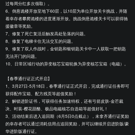
过每周分红多次领取）。
6、倒悬诡楼开放至地下60层，以10层为单位开放关卡挑战，并随
着幸存者攀爬诡楼的进度逐渐开放。挑战倒悬诡楼关卡可以获得驰
援徽章等奖励。
7、修复了死亡复活后触发高处坠落的问题。
8、修复了电梯卡住无法交互的问题。
9、修复了双人作战时，金钥匙和银钥匙关卡中一人获取一把钥匙
无法开门的问题。
10、日常区域行动的异变核芯宝箱轮换为异变核芯宝箱（电磁）。
【春季通行证正式开启】
1、3月27日-5月18日，春季通行证正式开启，完成通行证任务即可
获得配件宝箱、配方残页等超值奖励！
2、解锁进阶证书，可获得任务加速特权，还有弓箭皮肤-金芒裁
决、时装-樱花甜酪、极品电磁核芯自选箱等超值好礼！
3、活动结束后进入追回期（6月5日0点截止），未拿齐通行证奖励
的幸存者可以通过消耗信用点追回奖励，并可以继续开启进阶版/豪
华进阶版通行证。