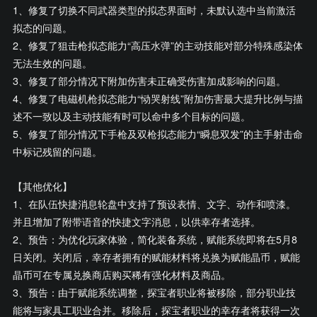
1、修复了切换不同武器类型的拟态界面时，未默认选中当前激活
拟态的问题。
2、修复了狙击枪拟态能力“高压水弹”的主动技能对部分特殊感染体
无法生效的问题。
3、修复了部分情况下附加伤害未正确受伤害加成影响的问题。
4、修复了电磁机枪拟态能力“恸哭射线”附加伤害最大提升比例与描
述不一致以及主动技能有时可以命中多个目标的问题。
5、修复了部分情况下手枪及双枪拟态能力“瞬息双发”的主手射击命
中标记残留的问题。
【其他优化】
1、在队伍快捷消息轮盘中支持了预设表情、文字、动作和喷漆。
并且增加了附带语音的快捷文字消息，以供幸存者选择。
2、预告：为优化玩家体验，简化装备系统，赋能系统即将在5月8
日关闭。关闭后，幸存者拥有的赋能材料将兑换为赋能晶币，赋能
晶币可在专属兑换商店购买稀有强化材料及商品。
3、预告：由于赋能系统调整，探宝者职业将被移除，部分职业技
能将与家具工职业合并。移除后，探宝者职业的幸存者将获得一次